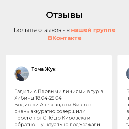
Отзывы
Больше отзывов - в
нашей группе
ВКонтакте
Тома Жук
Ездили с Первыми линиями в тур в
Б
Хибины 18.04-25.04.
п
Водители Александр и Виктор
н
очень аккуратно совершили
в
перегон от СПб до Кировска и
в
обратно. Пунктуально подъезжали
т