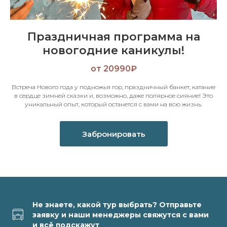
Праздничная программа на
новогодние каникулы!
от 20990₽
Встреча Нового года у подножья гор, праздничный банкет, катание
в сердце зимней сказки и, возможно, даже полярное сияние! Это
уникальный опыт, который останется с вами на всю жизнь.
Забронировать
Не знаете, какой тур выбрать? Отправьте
заявку и наши менеджеры свяжутся с вами
и всё подскажут